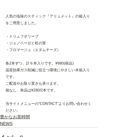
人気の塩味のスティック『アリュメット』の箱入り
をご用意しました。
・トリュフオリーブ
・ジェノベーゼと松の実
・フロマージュ（エダムチーズ）
各2本ずつ、計６本入りです。¥980(税込)
温室効果ガス削減に役立つ環境にやさしい木箱入り
です。
ご配送やお取り置きも承ります。
箱なし、単品は¥280/2本です。
当サイトメニューの”CONTACT”よりお問い合わせく
ださい。
豊かなお茶時間
NEWS