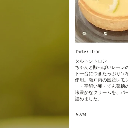
Tarte Citron
タルトシトロン
ちゃんと酸っぱいレモン
ト一台につきたっぷり1/
使用。瀬戸内の国産レモ
ー・平飼い卵・てん菜糖
味豊かなクリームを、パ
詰めました。
￥694