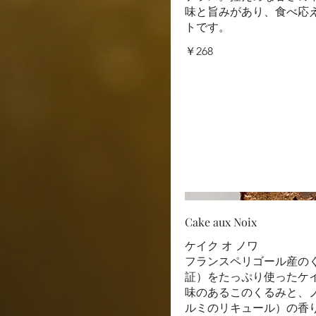
味と旨みがあり、食べ応
トです。
￥268
Cake aux Noix
ケイク オ ノワ
フランスペリゴール産のく
証）をたっぷり使ったケ
味のあるこのくるみと、
ルミのリキュール）の香