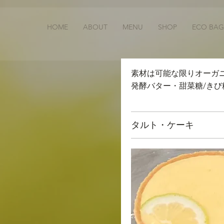
HOME
ABOUT
MENU
SHOP
ECO BAG
素材は可能な限りオーガ
発酵バター・甜菜糖/き
タルト・ケーキ