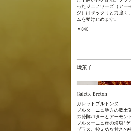
ったジェノワーズ（アー
ジ）はザックリと力強く
ムを受け止めます。
￥840
焼菓子
Galette Breton
ガレットブルトンヌ
ブルターニュ地方の郷土
の発酵バターとアーモン
ブルターニュ産の海塩"ゲ
プラス。控えめな甘さの