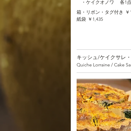
・ケイクオノワ 各1
箱・リボン・タグ付き
￥1
紙袋
￥1,435
キッシュ/ケイクサレ
Quiche Lorraine / Cake S