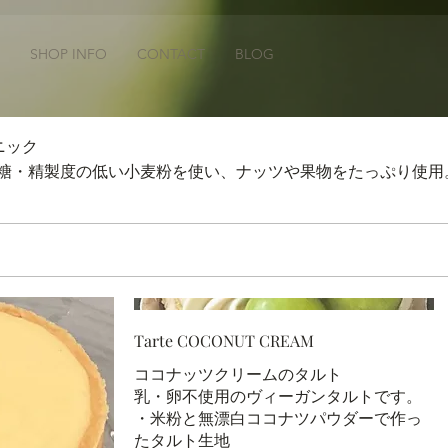
SHOP INFO
CONTACT
BLOG
ニック
び糖・精製度の低い小麦粉を使い、ナッツや果物をたっぷり使用
Tarte COCONUT CREAM
ココナッツクリームのタルト
乳・卵不使用のヴィーガンタルトです。
・米粉と無漂白ココナツパウダーで作っ
たタルト生地