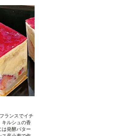
 フランスでイチ
。キルシュの香
には発酵バター
ンス産小麦で作