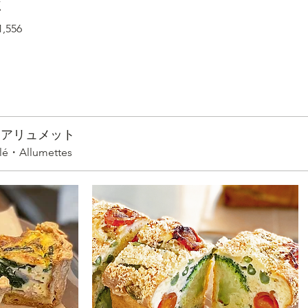
点
,556
・アリュメット
alé・Allumettes