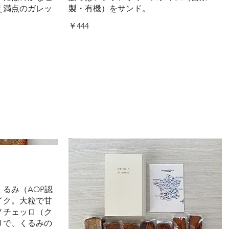
え満点のガレッ
製・有機）をサンド。
￥444
るみ（AOP認
イク。大粒で甘
ノチェッロ（ク
りで、くるみの