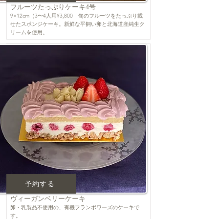
フルーツたっぷりケーキ4号
9×12cm（3〜4人用¥3,800 旬のフルーツをたっぷり載
せたスポンジケーキ。新鮮な平飼い卵と北海道産純生ク
リームを使用。
予約する
ヴィーガンベリーケーキ
卵・乳製品不使用の、有機フランボワーズのケーキで
す。