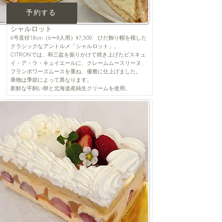
予約する
予約する
シャルロット
6号直径18cm（6〜8人用）¥7,500 ひだ飾り帽を模した
クラシックなアントルメ「シャルロット」。
CITRONでは、和三盆を振りかけて焼き上げたビスキュ
イ・ア・ラ・キュイエールに、クレームムースリーヌ、
フランボワーズムースを重ね、優雅に仕上げました。
果物は季節によって異なります。
新鮮な平飼い卵と北海道産純生クリームを使用。