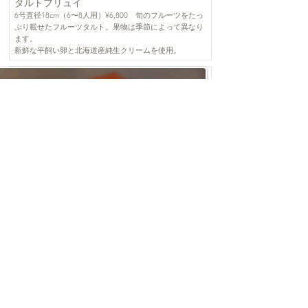
タルトフリュイ
6号直径18cm（6〜8人用）¥6,800 旬のフルーツをたっ
ぷり載せたフルーツタルト。果物は季節によって異なり
ます。
新鮮な平飼い卵と北海道産純生クリームを使用。
予約する
ティラミス
S 12×9㎝ （3〜4人用）¥3,800(税込)