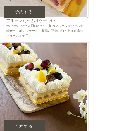
予約する
フルーツたっぷりケーキ6号
9×18cm（6〜8人用) ¥6,900 旬のフルーツをたっぷり
載せたスポンジケーキ。新鮮な平飼い卵と北海道産純生
クリームを使用。
予約する