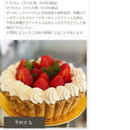
S 12×9㎝ （3〜4人用）¥3,800(税込)
M 18×9㎝ （4〜6人用）¥6,500(税込)
オーガニックメープルと北海道産小麦粉使用。有機フラ
ンボワーズ入りのトーフオーガニッククリームを挟み、
下段の有機ホワイトチョコのロシュがサクサクとした食
感のアクセントに。
※季節によりいちご以外の果物になることがあります。
予約する