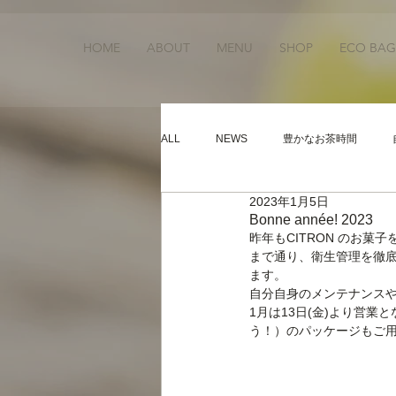
HOME
ABOUT
MENU
SHOP
ECO BAG
ALL
NEWS
豊かなお茶時間
2023年1月5日
Bonne année! 2023
昨年もCITRON のお菓
まで通り、衛生管理を徹
ます。 
自分自身のメンテナンス
1月は13日(金)より営業と
う！）のパッケージもご