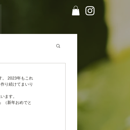
。 2023年もこれ
を作り続けてまいり
思います。
 !』（新年おめでと