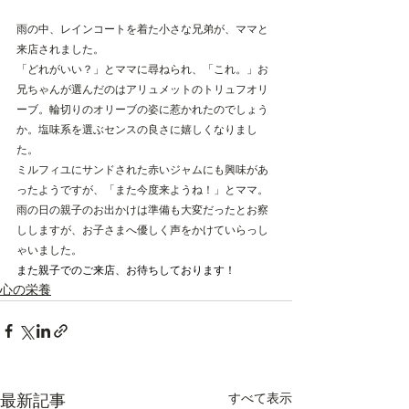
雨の中、レインコートを着た小さな兄弟が、ママと
来店されました。
「どれがいい？」とママに尋ねられ、「これ。」お
兄ちゃんが選んだのはアリュメットのトリュフオリ
ーブ。輪切りのオリーブの姿に惹かれたのでしょう
か。塩味系を選ぶセンスの良さに嬉しくなりまし
た。
ミルフィユにサンドされた赤いジャムにも興味があ
ったようですが、「また今度来ようね！」とママ。
雨の日の親子のお出かけは準備も大変だったとお察
ししますが、お子さまへ優しく声をかけていらっし
ゃいました。
また親子でのご来店、お待ちしております！
心の栄養
すべて表示
最新記事