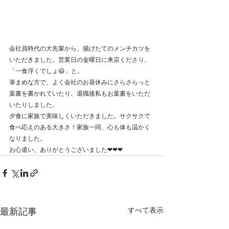
会社員時代の大先輩から、揚げたてのメンチカツを
いただきました。営業日の金曜日に来店くださり、
「一食浮くでしょ😃」と。
筆まめな方で、よく会社のお昼休みにさらさらっと
葉書を書かれていたり、退職後私もお葉書をいただ
いたりしました。
夕食に家族で美味しくいただきました。サクサクで
食べ応えのある大きさ！家族一同、心も体も温かく
なりました。
お心遣い、ありがとうございました❤︎❤︎❤︎
すべて表示
最新記事