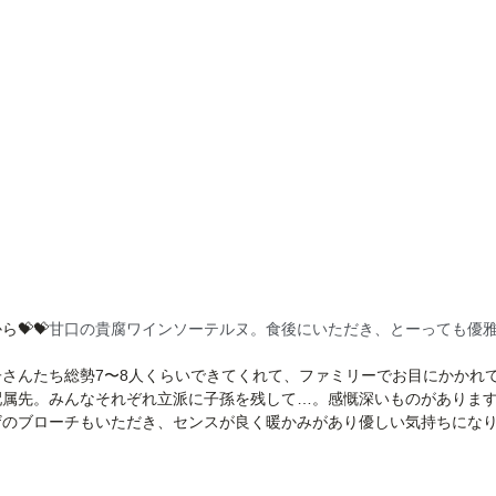
💝💝
甘口の貴腐ワインソーテルヌ。食後にいただき、とーっても優
さんたち総勢7〜8人くらいできてくれて、ファミリーでお目にかかれて
配属先。みんなそれぞれ立派に子孫を残して…。感慨深いものがありま
ザのブローチもいただき、センスが良く暖かみがあり優しい気持ちにな