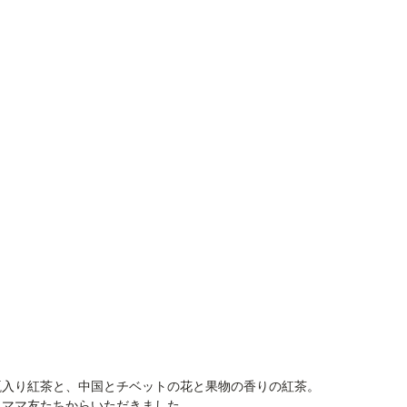
瓶入り紅茶と、中国とチベットの花と果物の香りの紅茶。
、ママ友たちからいただきました。