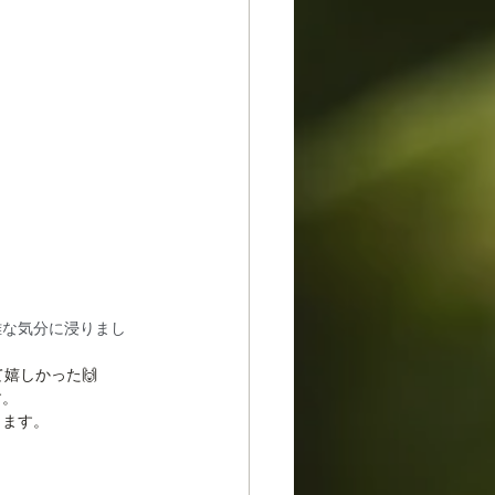
雅な気分に浸りまし
嬉しかった🙌
す。
ります。