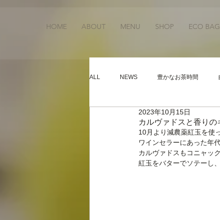
HOME
ABOUT
MENU
SHOP
ECO BAG
ALL
NEWS
豊かなお茶時間
2023年10月15日
カルヴァドスと香りの
10月より減農薬紅玉を使っ
ワインセラーにあった年代
カルヴァドスもコニャッ
紅玉をバターでソテーし、